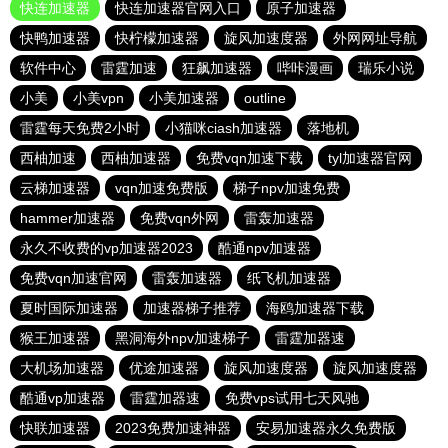
快连加速器
快连加速器官网入口
原子加速器
快鸭加速器
快柠檬加速器
旋风加速度器
外网网址导航
软件中心
雷霆加速
狂飙加速器
哔咔漫画
瑞乐小说
小美
小美vpn
小美加速器
outline
雷霆每天免费2小时
小猫咪ciash加速器
落地机
西柚加速
西柚加速器
免费vqn加速下载
tyl加速器官网
云梯加速器
vqn加速免费版
梯子npv加速免费
hammer加速器
免费vqn外网
雷轰加速器
永久不收费的vp加速器2023
酷通npv加速器
免费vqn加速官网
雷轰加速器
纸飞机加速器
夏时国际加速器
加速器梯子推荐
海鸥加速器下载
猴王加速器
黑洞海外npv加速梯子
雷霆加器速
大机场加速器
优途加速器
旋风加速度器
旋风加速度器
酷通vp加速器
雷霆加器速
免费vps试用七天风驰
快联加速器
2023免费加速神器
安易加速器永久免费版