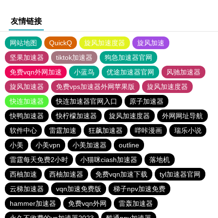
友情链接
网站地图
QuickQ
旋风加速度器
旋风加速
坚果加速器
tiktok加速器
狗急加速器官网
免费vqn外网加速
小蓝鸟
优途加速器官网
风驰加速器
旋风加速器
免费vps加速器外网苹果版
旋风加速度器
快连加速器
快连加速器官网入口
原子加速器
快鸭加速器
快柠檬加速器
旋风加速度器
外网网址导航
软件中心
雷霆加速
狂飙加速器
哔咔漫画
瑞乐小说
小美
小美vpn
小美加速器
outline
雷霆每天免费2小时
小猫咪ciash加速器
落地机
西柚加速
西柚加速器
免费vqn加速下载
tyl加速器官网
云梯加速器
vqn加速免费版
梯子npv加速免费
hammer加速器
免费vqn外网
雷轰加速器