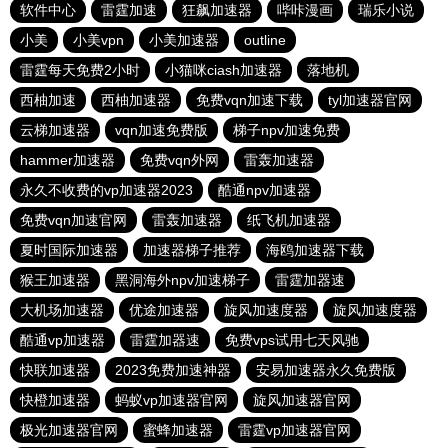
软件中心
雷霆加速
狂飙加速器
哔咔漫画
瑞乐小说
小美
小美vpn
小美加速器
outline
雷霆每天免费2小时
小猫咪ciash加速器
落地机
西柚加速
西柚加速器
免费vqn加速下载
tyl加速器官网
云梯加速器
vqn加速免费版
梯子npv加速免费
hammer加速器
免费vqn外网
雷轰加速器
永久不收费的vp加速器2023
酷通npv加速器
免费vqn加速官网
雷轰加速器
纸飞机加速器
夏时国际加速器
加速器梯子推荐
海鸥加速器下载
猴王加速器
黑洞海外npv加速梯子
雷霆加器速
大机场加速器
优途加速器
旋风加速度器
旋风加速度器
酷通vp加速器
雷霆加器速
免费vps试用七天风驰
快联加速器
2023免费加速神器
安易加速器永久免费版
快橙加速器
蚂蚁vp加速器官网
旋风加速器官网
极光加速器官网
蜜蜂加速器
雷霆vp加速器官网