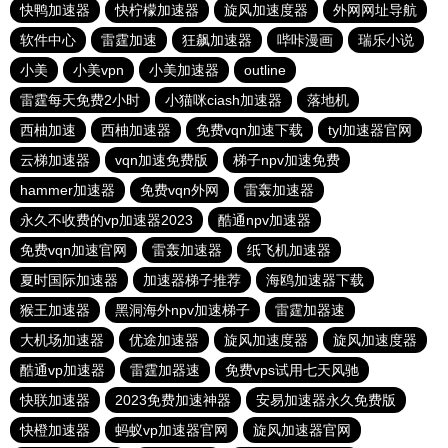
快鸭加速器
快柠檬加速器
旋风加速度器
外网网址导航
软件中心
雷霆加速
狂飙加速器
哔咔漫画
瑞乐小说
小美
小美vpn
小美加速器
outline
雷霆每天免费2小时
小猫咪ciash加速器
落地机
西柚加速
西柚加速器
免费vqn加速下载
tyl加速器官网
云梯加速器
vqn加速免费版
梯子npv加速免费
hammer加速器
免费vqn外网
雷轰加速器
永久不收费的vp加速器2023
酷通npv加速器
免费vqn加速官网
雷轰加速器
纸飞机加速器
夏时国际加速器
加速器梯子推荐
海鸥加速器下载
猴王加速器
黑洞海外npv加速梯子
雷霆加器速
大机场加速器
优途加速器
旋风加速度器
旋风加速度器
酷通vp加速器
雷霆加器速
免费vps试用七天风驰
快联加速器
2023免费加速神器
安易加速器永久免费版
快橙加速器
蚂蚁vp加速器官网
旋风加速器官网