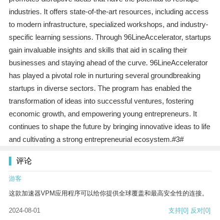
industries. It offers state-of-the-art resources, including access
to modern infrastructure, specialized workshops, and industry-
specific learning sessions. Through 96LineAccelerator, startups
gain invaluable insights and skills that aid in scaling their
businesses and staying ahead of the curve. 96LineAccelerator
has played a pivotal role in nurturing several groundbreaking
startups in diverse sectors. The program has enabled the
transformation of ideas into successful ventures, fostering
economic growth, and empowering young entrepreneurs. It
continues to shape the future by bringing innovative ideas to life
and cultivating a strong entrepreneurial ecosystem.#3#
评论
游客
这款加速器VPM应用程序可以给你提供全球覆盖和最高安全性的连接。
2024-08-01
支持
[0]
反对
[0]