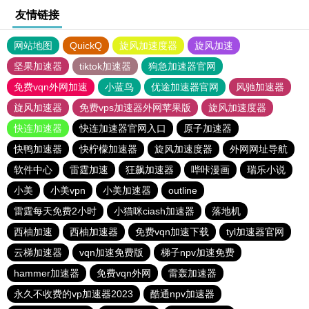
友情链接
网站地图
QuickQ
旋风加速度器
旋风加速
坚果加速器
tiktok加速器
狗急加速器官网
免费vqn外网加速
小蓝鸟
优途加速器官网
风驰加速器
旋风加速器
免费vps加速器外网苹果版
旋风加速度器
快连加速器
快连加速器官网入口
原子加速器
快鸭加速器
快柠檬加速器
旋风加速度器
外网网址导航
软件中心
雷霆加速
狂飙加速器
哔咔漫画
瑞乐小说
小美
小美vpn
小美加速器
outline
雷霆每天免费2小时
小猫咪ciash加速器
落地机
西柚加速
西柚加速器
免费vqn加速下载
tyl加速器官网
云梯加速器
vqn加速免费版
梯子npv加速免费
hammer加速器
免费vqn外网
雷轰加速器
永久不收费的vp加速器2023
酷通npv加速器