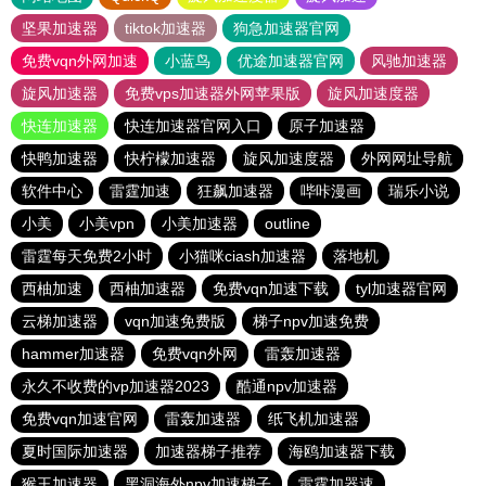
坚果加速器
tiktok加速器
狗急加速器官网
免费vqn外网加速
小蓝鸟
优途加速器官网
风驰加速器
旋风加速器
免费vps加速器外网苹果版
旋风加速度器
快连加速器
快连加速器官网入口
原子加速器
快鸭加速器
快柠檬加速器
旋风加速度器
外网网址导航
软件中心
雷霆加速
狂飙加速器
哔咔漫画
瑞乐小说
小美
小美vpn
小美加速器
outline
雷霆每天免费2小时
小猫咪ciash加速器
落地机
西柚加速
西柚加速器
免费vqn加速下载
tyl加速器官网
云梯加速器
vqn加速免费版
梯子npv加速免费
hammer加速器
免费vqn外网
雷轰加速器
永久不收费的vp加速器2023
酷通npv加速器
免费vqn加速官网
雷轰加速器
纸飞机加速器
夏时国际加速器
加速器梯子推荐
海鸥加速器下载
猴王加速器
黑洞海外npv加速梯子
雷霆加器速