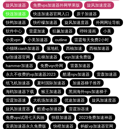
旋风加速器
免费vps加速器外网苹果版
旋风加速度器
快连加速器
快连加速器官网入口
原子加速器
快鸭加速器
快柠檬加速器
旋风加速度器
外网网址导航
软件中心
雷霆加速
狂飙加速器
哔咔漫画
小美
小美vpn
小美加速器
outline
雷霆每天免费2小时
小猫咪ciash加速器
落地机
西柚加速
西柚加速器
tyl加速器官网
云梯加速器
vqn加速免费版
hammer加速器
免费vqn外网
雷轰加速器
永久不收费的vp加速器2023
酷通npv加速器
雷轰加速器
纸飞机加速器
夏时国际加速器
加速器梯子推荐
海鸥加速器下载
猴王加速器
黑洞海外npv加速梯子
雷霆加器速
大机场加速器
优途加速器
旋风加速度器
旋风加速度器
酷通vp加速器
雷霆加器速
免费vps试用七天风驰
快联加速器
2023免费加速神器
安易加速器永久免费版
快橙加速器
蚂蚁vp加速器官网