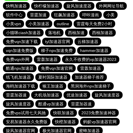
快鸭加速器
快柠檬加速器
旋风加速度器
外网网址导航
软件中心
雷霆加速
狂飙加速器
哔咔漫画
小美
小美vpn
小美加速器
outline
雷霆每天免费2小时
小猫咪ciash加速器
落地机
西柚加速
西柚加速器
免费vqn加速下载
tyl加速器官网
云梯加速器
vqn加速免费版
梯子npv加速免费
hammer加速器
免费vqn外网
雷轰加速器
永久不收费的vp加速器2023
酷通npv加速器
免费vqn加速官网
雷轰加速器
纸飞机加速器
夏时国际加速器
加速器梯子推荐
海鸥加速器下载
猴王加速器
黑洞海外npv加速梯子
雷霆加器速
大机场加速器
优途加速器
旋风加速度器
旋风加速度器
酷通vp加速器
雷霆加器速
免费vps试用七天风驰
快联加速器
2023免费加速神器
安易加速器永久免费版
快橙加速器
蚂蚁vp加速器官网
旋风加速器官网
极光加速器官网
蜜蜂加速器