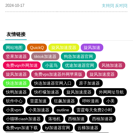
2024-10-17
支持
[0]
反对
[0]
友情链接
网站地图
QuickQ
旋风加速度器
旋风加速
坚果加速器
tiktok加速器
狗急加速器官网
免费vqn外网加速
小蓝鸟
优途加速器官网
风驰加速器
旋风加速器
免费vps加速器外网苹果版
旋风加速度器
快连加速器
快连加速器官网入口
原子加速器
快鸭加速器
快柠檬加速器
旋风加速度器
外网网址导航
软件中心
雷霆加速
狂飙加速器
哔咔漫画
小美
小美vpn
小美加速器
outline
雷霆每天免费2小时
小猫咪ciash加速器
落地机
西柚加速
西柚加速器
免费vqn加速下载
tyl加速器官网
云梯加速器