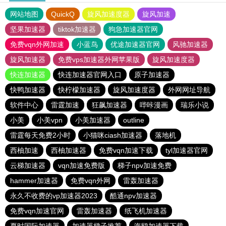
网站地图
QuickQ
旋风加速度器
旋风加速
坚果加速器
tiktok加速器
狗急加速器官网
免费vqn外网加速
小蓝鸟
优途加速器官网
风驰加速器
旋风加速器
免费vps加速器外网苹果版
旋风加速度器
快连加速器
快连加速器官网入口
原子加速器
快鸭加速器
快柠檬加速器
旋风加速度器
外网网址导航
软件中心
雷霆加速
狂飙加速器
哔咔漫画
瑞乐小说
小美
小美vpn
小美加速器
outline
雷霆每天免费2小时
小猫咪ciash加速器
落地机
西柚加速
西柚加速器
免费vqn加速下载
tyl加速器官网
云梯加速器
vqn加速免费版
梯子npv加速免费
hammer加速器
免费vqn外网
雷轰加速器
永久不收费的vp加速器2023
酷通npv加速器
免费vqn加速官网
雷轰加速器
纸飞机加速器