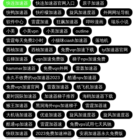
快连加速器
快连加速器官网入口
原子加速器
快鸭加速器
快柠檬加速器
旋风加速度器
外网网址导航
软件中心
雷霆加速
狂飙加速器
哔咔漫画
瑞乐小说
小美
小美vpn
小美加速器
outline
雷霆每天免费2小时
小猫咪ciash加速器
落地机
西柚加速
西柚加速器
免费vqn加速下载
tyl加速器官网
云梯加速器
vqn加速免费版
梯子npv加速免费
hammer加速器
免费vqn外网
雷轰加速器
永久不收费的vp加速器2023
酷通npv加速器
免费vqn加速官网
雷轰加速器
纸飞机加速器
夏时国际加速器
加速器梯子推荐
海鸥加速器下载
猴王加速器
黑洞海外npv加速梯子
雷霆加器速
大机场加速器
优途加速器
旋风加速度器
旋风加速度器
酷通vp加速器
雷霆加器速
免费vps试用七天风驰
快联加速器
2023免费加速神器
安易加速器永久免费版