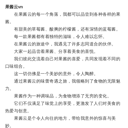
果酱云vn
在果酱云的每一个角落，我都可以品尝到各种各样的果
酱。
有甜美的草莓酱、酸爽的柠檬酱，还有深情的蓝莓酱。
每一款果酱都有着独特的滋味，令人难以忘怀。
在果酱云的旅途中，我遇见了许多志同道合的伙伴。
大家一起品尝着果酱、分享着美食的喜悦。
我们彼此交流着自己对果酱的喜爱，共同发现着不同的
口味组合。
这一切仿佛是一个美妙的意外，令人陶醉。
通过果酱云的味蕾奇遇之旅，我领略到了食物的无限魅
力。
果酱作为一种调味品，为食物增添了无穷的变化。
它们不仅满足了味觉上的享受，更激发了人们对美食的
热爱与创意。
果酱云是个令人向往的地方，带给我意外的惊喜与美
妙。