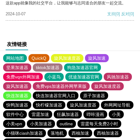
这款app就像我的社交平台，让我能够与志同道合的朋友一起交流。
2024-10-07
支持
[0]
反对
[0]
友情链接
网站地图
QuickQ
旋风加速度器
旋风加速
坚果加速器
tiktok加速器
狗急加速器官网
免费vqn外网加速
小蓝鸟
优途加速器官网
风驰加速器
旋风加速器
免费vps加速器外网苹果版
旋风加速度器
快连加速器
快连加速器官网入口
原子加速器
快鸭加速器
快柠檬加速器
旋风加速度器
外网网址导航
软件中心
雷霆加速
狂飙加速器
哔咔漫画
小美
小美vpn
小美加速器
outline
雷霆每天免费2小时
小猫咪ciash加速器
落地机
西柚加速
西柚加速器