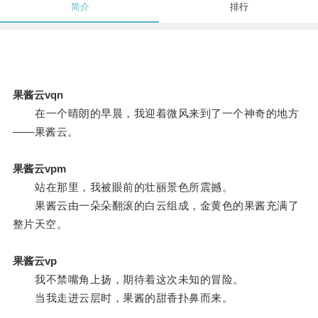
简介
排行
果酱云vqn
在一个晴朗的早晨，我迎着微风来到了一个神奇的地方
——果酱云。
果酱云vpm
站在那里，我被眼前的壮丽景色所震撼。
果酱云由一朵朵翻滚的白云组成，金黄色的果酱充满了
整片天空。
果酱云vp
我不禁嘴角上扬，期待着这次未知的冒险。
当我走进云层时，果酱的甜香扑鼻而来。