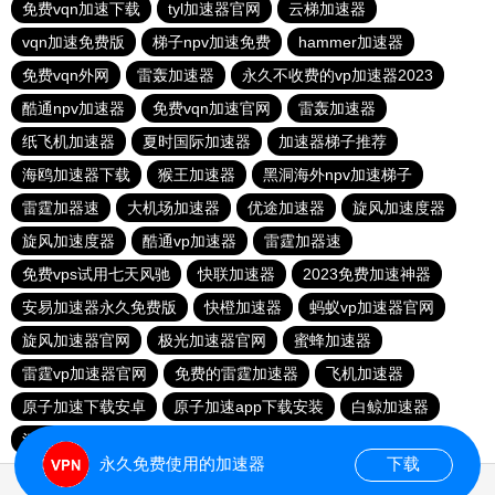
免费vqn加速下载
tyl加速器官网
云梯加速器
vqn加速免费版
梯子npv加速免费
hammer加速器
免费vqn外网
雷轰加速器
永久不收费的vp加速器2023
酷通npv加速器
免费vqn加速官网
雷轰加速器
纸飞机加速器
夏时国际加速器
加速器梯子推荐
海鸥加速器下载
猴王加速器
黑洞海外npv加速梯子
雷霆加器速
大机场加速器
优途加速器
旋风加速度器
旋风加速度器
酷通vp加速器
雷霆加器速
免费vps试用七天风驰
快联加速器
2023免费加速神器
安易加速器永久免费版
快橙加速器
蚂蚁vp加速器官网
旋风加速器官网
极光加速器官网
蜜蜂加速器
雷霆vp加速器官网
免费的雷霆加速器
飞机加速器
原子加速下载安卓
原子加速app下载安装
白鲸加速器
河马加速
一元机场
永久免费使用的加速器
下载