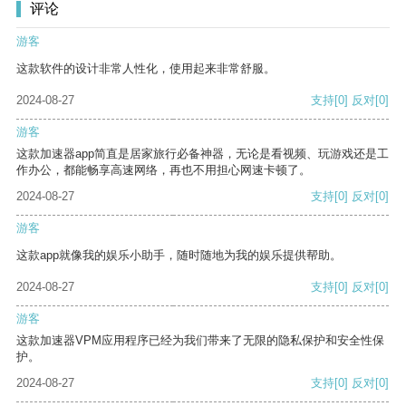
评论
游客
这款软件的设计非常人性化，使用起来非常舒服。
2024-08-27
支持
[0]
反对
[0]
游客
这款加速器app简直是居家旅行必备神器，无论是看视频、玩游戏还是工
作办公，都能畅享高速网络，再也不用担心网速卡顿了。
2024-08-27
支持
[0]
反对
[0]
游客
这款app就像我的娱乐小助手，随时随地为我的娱乐提供帮助。
2024-08-27
支持
[0]
反对
[0]
游客
这款加速器VPM应用程序已经为我们带来了无限的隐私保护和安全性保
护。
2024-08-27
支持
[0]
反对
[0]