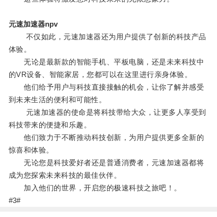
元速加速器npv
不仅如此，元速加速器还为用户提供了创新的科技产品
体验。
无论是最新款的智能手机、平板电脑，还是未来科技中
的VR设备、智能家居，您都可以在这里进行亲身体验。
他们给予用户与科技直接接触的机会，让你了解并感受
到未来生活的便利和可能性。
元速加速器的使命是将科技带给大众，让更多人享受到
科技带来的便捷和乐趣。
他们致力于不断推动科技创新，为用户提供更多全新的
惊喜和体验。
无论您是科技爱好者还是普通消费者，元速加速器都将
成为您探索未来科技的最佳伙伴。
加入他们的世界，开启您的极速科技之旅吧！。
#3#