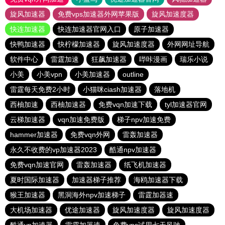
旋风加速器
免费vps加速器外网苹果版
旋风加速度器
快连加速器
快连加速器官网入口
原子加速器
快鸭加速器
快柠檬加速器
旋风加速度器
外网网址导航
软件中心
雷霆加速
狂飙加速器
哔咔漫画
瑞乐小说
小美
小美vpn
小美加速器
outline
雷霆每天免费2小时
小猫咪ciash加速器
落地机
西柚加速
西柚加速器
免费vqn加速下载
tyl加速器官网
云梯加速器
vqn加速免费版
梯子npv加速免费
hammer加速器
免费vqn外网
雷轰加速器
永久不收费的vp加速器2023
酷通npv加速器
免费vqn加速官网
雷轰加速器
纸飞机加速器
夏时国际加速器
加速器梯子推荐
海鸥加速器下载
猴王加速器
黑洞海外npv加速梯子
雷霆加器速
大机场加速器
优途加速器
旋风加速度器
旋风加速度器