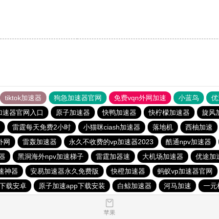
tiktok加速器
狗急加速器官网
免费vqn外网加速
小蓝鸟
优
加速器官网入口
原子加速器
快鸭加速器
快柠檬加速器
旋风
雷霆每天免费2小时
小猫咪ciash加速器
落地机
西柚加速
外网
雷轰加速器
永久不收费的vp加速器2023
酷通npv加速器
器
黑洞海外npv加速梯子
雷霆加器速
大机场加速器
优途加
加速神器
安易加速器永久免费版
快橙加速器
蚂蚁vp加速器官网
下载安卓
原子加速app下载安装
白鲸加速器
河马加速
一元
苹果