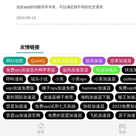
这款app的功能非常丰富，可以满足我不同的社交需求。
2024-08-14
友情链接
网站地图
QuickQ
旋风加速度器
旋风加速
坚果加速器
免费vps加速器外网苹果版
旋风加速度器
快连加速器
快连
哔咔漫画
瑞乐小说
小美
小美vpn
小美加速器
outline
vqn加速免费版
梯子npv加速免费
hammer加速器
免费vqn
夏时国际加速器
加速器梯子推荐
海鸥加速器下载
猴王加速
雷霆加器速
免费vps试用七天风驰
快联加速器
2023免费
雷霆vp加速器官网
免费的雷霆加速器
飞机加速器
原子加速
首页
安卓