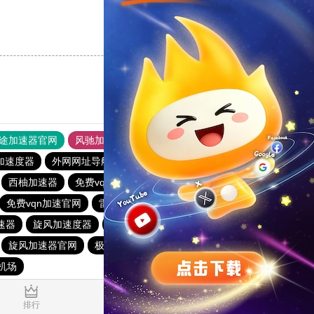
支持
[0]
反对
[0]
途加速器官网
风驰加速器
旋风加速器
加速度器
外网网址导航
软件中心
雷霆加速
狂飙加速器
西柚加速器
免费vqn加速下载
tyl加速器官网
云梯加速器
免费vqn加速官网
雷轰加速器
纸飞机加速器
速器
旋风加速度器
旋风加速度器
酷通vp加速器
旋风加速器官网
极光加速器官网
蜜蜂加速器
机场
0.018138s
排行
推荐