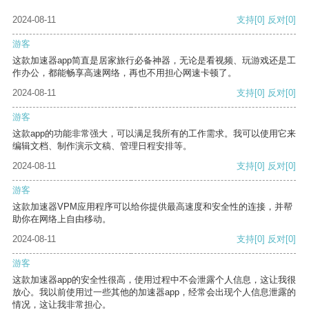
2024-08-11
支持
[0]
反对
[0]
游客
这款加速器app简直是居家旅行必备神器，无论是看视频、玩游戏还是工
作办公，都能畅享高速网络，再也不用担心网速卡顿了。
2024-08-11
支持
[0]
反对
[0]
游客
这款app的功能非常强大，可以满足我所有的工作需求。我可以使用它来
编辑文档、制作演示文稿、管理日程安排等。
2024-08-11
支持
[0]
反对
[0]
游客
这款加速器VPM应用程序可以给你提供最高速度和安全性的连接，并帮
助你在网络上自由移动。
2024-08-11
支持
[0]
反对
[0]
游客
这款加速器app的安全性很高，使用过程中不会泄露个人信息，这让我很
放心。我以前使用过一些其他的加速器app，经常会出现个人信息泄露的
情况，这让我非常担心。