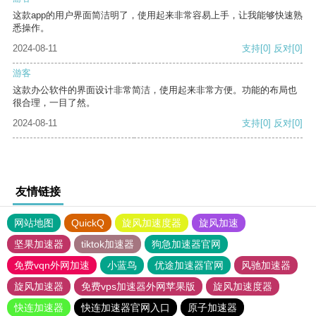
这款app的用户界面简洁明了，使用起来非常容易上手，让我能够快速熟
悉操作。
2024-08-11
支持
[0]
反对
[0]
游客
这款办公软件的界面设计非常简洁，使用起来非常方便。功能的布局也
很合理，一目了然。
2024-08-11
支持
[0]
反对
[0]
友情链接
网站地图
QuickQ
旋风加速度器
旋风加速
坚果加速器
tiktok加速器
狗急加速器官网
免费vqn外网加速
小蓝鸟
优途加速器官网
风驰加速器
旋风加速器
免费vps加速器外网苹果版
旋风加速度器
快连加速器
快连加速器官网入口
原子加速器