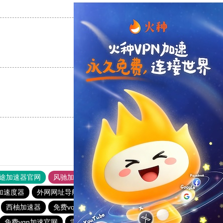
支持
[0]
反对
[0]
支持
[0]
反对
[0]
支持
[0]
反对
[0]
途加速器官网
风驰加速器
旋风加速器
加速度器
外网网址导航
软件中心
雷霆加速
狂飙加速器
西柚加速器
免费vqn加速下载
tyl加速器官网
云梯加速器
免费vqn加速官网
雷轰加速器
纸飞机加速器