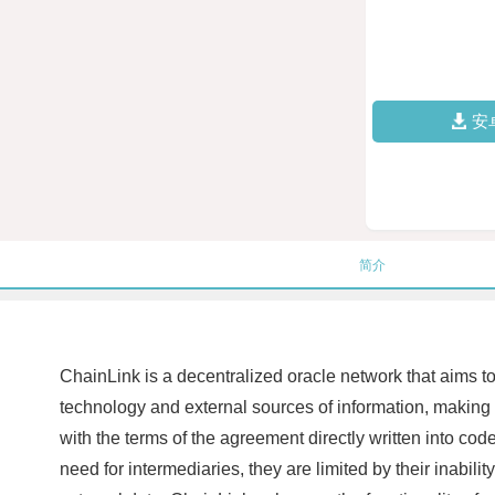
安
简介
ChainLink is a decentralized oracle network that aims t
technology and external sources of information, making it
with the terms of the agreement directly written into co
need for intermediaries, they are limited by their inabi