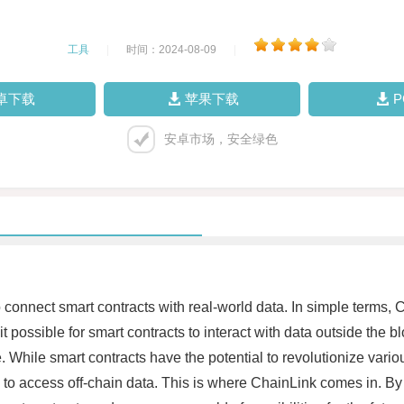
工具
|
时间：2024-08-09
|
卓下载
苹果下载
安卓市场，安全绿色
o connect smart contracts with real-world data. In simple terms
 possible for smart contracts to interact with data outside the b
de. While smart contracts have the potential to revolutionize var
lity to access off-chain data. This is where ChainLink comes in. 