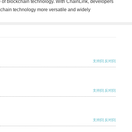
ure of blockchain technology. With ChainLink, developers
ckchain technology more versatile and widely
支持
[0]
反对
[0]
支持
[0]
反对
[0]
支持
[0]
反对
[0]