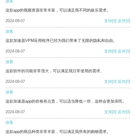
游客
这款app的视频资源非常丰富，可以满足我不同的娱乐需求。
2024-08-07
支持
[0]
反对
[0]
游客
这款加速器VPM应用程序已经为我们带来了无限的隐私和自由。
2024-08-07
支持
[0]
反对
[0]
游客
这款软件的功能非常强大，可以满足我日常使用的需求。
2024-08-07
支持
[0]
反对
[0]
游客
这款加速器app的价格有点贵，可以适当降低一些，这样会更加亲民。
2024-08-07
支持
[0]
反对
[0]
游客
这款app的商品种类非常丰富，可以满足我所有的购物需求。