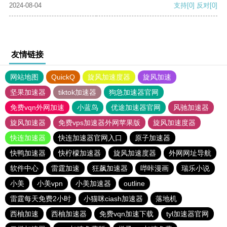
2024-08-04
支持
[0]
反对
[0]
友情链接
网站地图
QuickQ
旋风加速度器
旋风加速
坚果加速器
tiktok加速器
狗急加速器官网
免费vqn外网加速
小蓝鸟
优途加速器官网
风驰加速器
旋风加速器
免费vps加速器外网苹果版
旋风加速度器
快连加速器
快连加速器官网入口
原子加速器
快鸭加速器
快柠檬加速器
旋风加速度器
外网网址导航
软件中心
雷霆加速
狂飙加速器
哔咔漫画
瑞乐小说
小美
小美vpn
小美加速器
outline
雷霆每天免费2小时
小猫咪ciash加速器
落地机
西柚加速
西柚加速器
免费vqn加速下载
tyl加速器官网